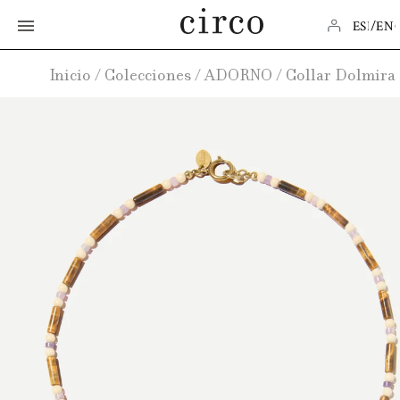
ESPAÑ
EN
Inicio
/
Colecciones
/
ADORNO
/
Collar Dolmira

SHOP
BEST SELLERS
ABOUT