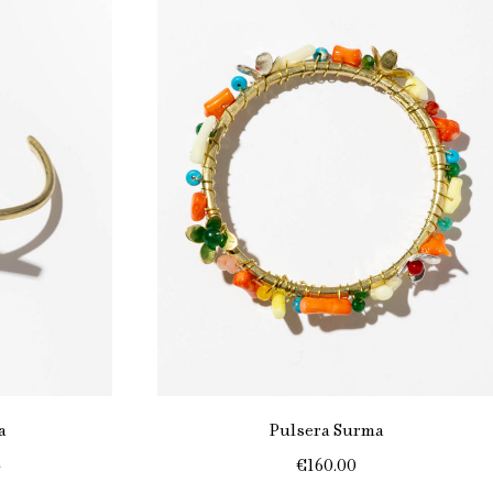
a
Pulsera Surma
0
€160.00