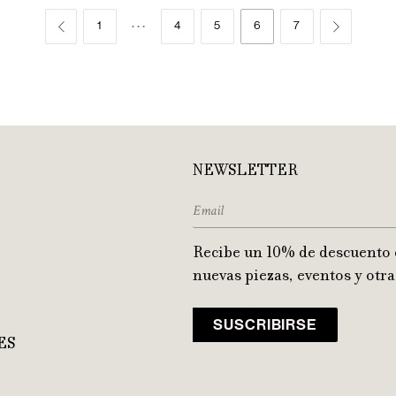
…
1
4
5
6
7


NEWSLETTER
Recibe un 10% de descuento 
nuevas piezas, eventos y otra
ES