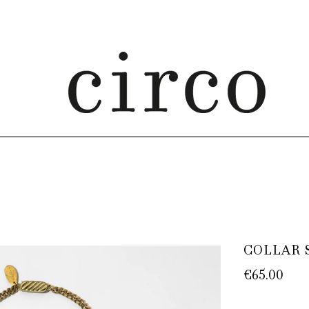
COLLAR 
€65.00