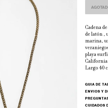
Cadena de
de latón ,
marina, un
veraniegos
playa surf
California
Largo 40 
GUIA DE TA
ENVIOS Y 
PREGUNTA
CUIDADOS 