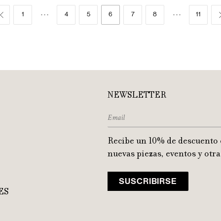
…
…
1
4
5
6
7
8
11

NEWSLETTER
Recibe un 10% de descuento 
nuevas piezas, eventos y otra
ES