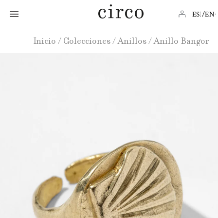
ESPAÑ
EN
Inicio
/
Colecciones
/
Anillos
/
Anillo Bangor

SHOP
BEST SELLERS
ABOUT